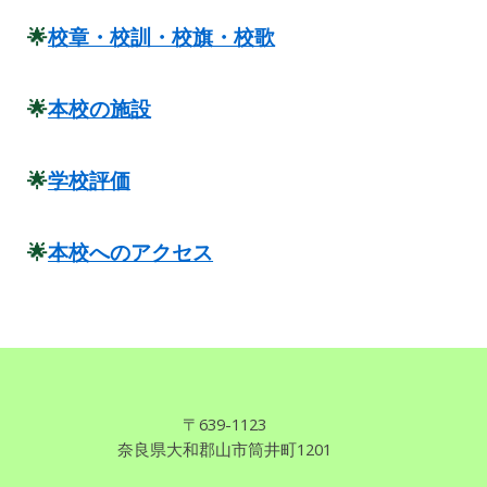
🌟
校章・校訓・校旗・校歌
🌟
本校の施設
🌟
学校評価
🌟
本校へのアクセス
〒639
-
1123
奈良県
大和郡山市筒井町1201