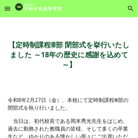
Skip to main content
Skip to navigation
【定時制課程Ⅲ部 閉部式を挙行いたし
ました ～18年の歴史に感謝を込めて
～】
令和8年2月27日（金）、本校にて定時制課程Ⅲ部の
閉部式を執り行いました。
当日は、初代校長である岡本秀光先生をはじめ、
過去に勤務された教職員の皆様、そして多くの卒業
生など、ゆかりのある懐かしい面々にご出席いただ