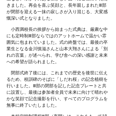
きました。再会を喜ぶ笑顔と、長年親しまれたⅢ部
が閉部を迎える一抹の寂しさが入り混じる、大変感
慨深い式となりました。
小西満校長の挨拶から始まった式典は、厳粛な中
にも定時制Ⅲ部ならではのアットホームで温かい雰
囲気に包まれていました。式の終盤では、最後の卒
業生となる金川慎滋さんと山本大翔さんによる「別
れの言葉」が述べられ、学び舎への深い感謝と未来
への希望が語られました。
閉部式終了後には、これまでの歴史を後世に伝え
るため、校訓碑のそばに「しだれ桜」の記念植樹を
行いました。Ⅲ部の閉部を記した記念プレートと共
に設置し、最後は参加者全員で未来に向けて晴れや
かな笑顔で記念撮影を行い、すべてのプログラムを
無事に終了いたしました。