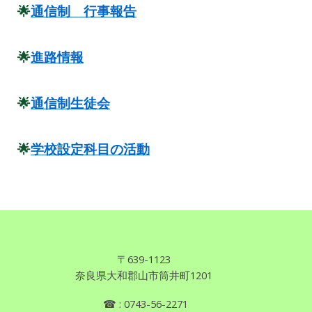
🌟
通信制 行事報告
🌟
進路情報
🌟
通信制生徒会
🌟
学校設定科目の活動
〒639
-
1123
奈良県
大和郡山市筒井町1201
☎
: 0743
-
56-2271