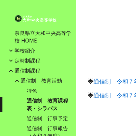
Sk
奈良県立大和中央高等学
校 HOME
学校紹介
定時制課程
通信制課程
通信制 教育活動
🌟
通信制 令和７
特色
🌟
通信制 令和７
通信制 教育課程
表・シラバス
通信制 行事予定
通信制 行事報告
（令和８年度）